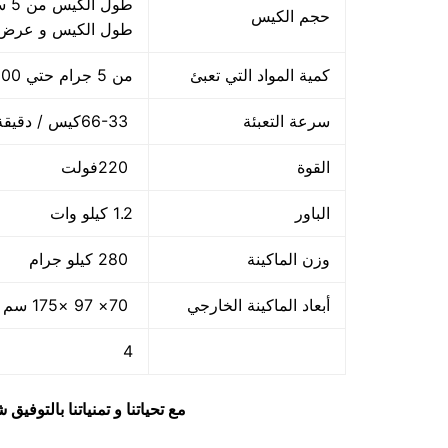
حجم الكيس
طول الكيس و عرض 
كمية المواد التي تعبئ
من 5 جرام حتي 500 جرام و يمكن تعديله حتي 500 جرام
سرعة التعبئة
66-33كيس / دقيقة و لمادة التغليف اعتبار في السرعه
القوة
220فولت
الباور
1.2 كيلو وات
وزن الماكينة
280 كيلو جرام
أبعاد الماكينة الخارجي
70× 97 ×175 سم و يمكن فك الماكينة و تركيبها في اي مكان
4
مع تحياتنا و تمنياتنا بالتوف