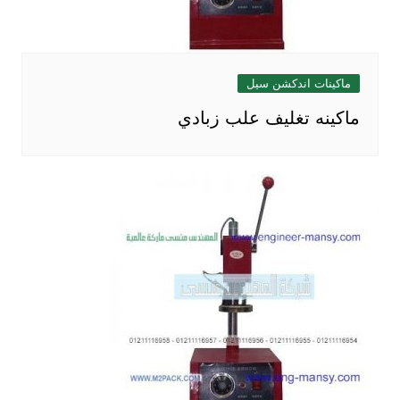
ماكينات اندكشن سيل
ماكينه تغليف علب زبادي