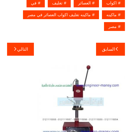
اكواب
العصائر
تغليف
في
ماكينه
ماكينه تغليف اكواب العصائر في مصر
مصر
تصفّح
السابق
التالي
المقالات