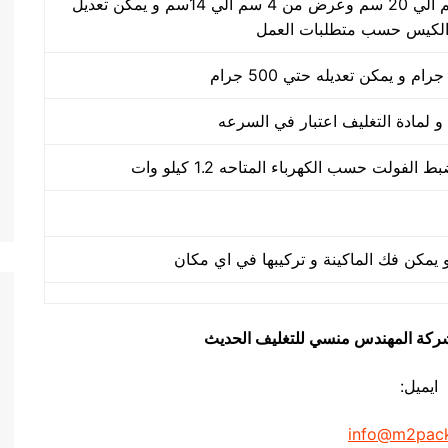
طول الكيس من 5 سم الي 20 سم وعرض من 4 سم الي 14سم و يمكن تعديل
لكيس حسب متطلبات العمل
يق شركة المهندس منسي للتغليف الحديث
ايميل:
info@m2pac