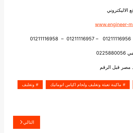
ع الاليكتروني
www.engineer-m
02258
ماكينة تعبئة وتغلبف ولحام اكياس اتوماتيك
وتغلبف
التالي