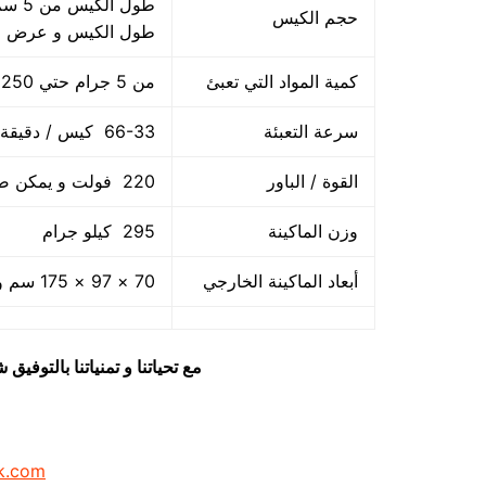
حجم الكيس
طول الكيس و عرض ا
كمية المواد التي تعبئ
من 5 جرام حتي 250 جرام و يمكن تعديله حتي 500 جرام
سرعة التعبئة
66-33 كيس / دقيقة و لمادة التغليف اعتبار في السرعه
القوة / الباور
220 فولت و يمكن ضبط الفولت حسب الكهرباء المتاحه 1.2 كيلو وات
وزن الماكينة
295 كيلو جرام
أبعاد الماكينة الخارجي
70 × 97 × 175 سم و يمكن فك الماكينة و تركيبها في اي مكان
مع تحياتنا و تمنياتنا بالتوف
k.com