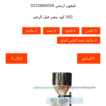
تليفون ارضي 0225880056
002 كود مصر قبل الرقم
اكياس
الملح
تعبئة
ماكينة
ماكينة تعبئة اكياس الملح
تصفّح
السابق
التالي
المقالات