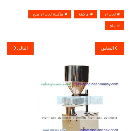
تعبءه
ماكينة
ماكينة تعبءه ملح
ملح
تصفّح
السابق
التالي
المقالات