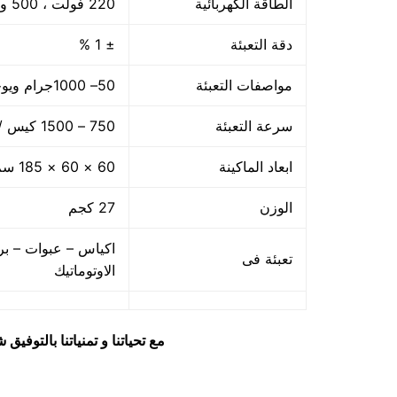
الطاقة الكهربائية
220 فولت ، 500 وات
دقة التعبئة
± 1 %
مواصفات التعبئة
50– 1000جرام ويوجد اوزان اخري حتى 5 كجم
سرعة التعبئة
750 – 1500 كيس / الساعه حسب سرعة العامل
ابعاد الماكينة
60 × 60 × 185 سم
الوزن
27 كجم
اكياس – عبوات – بر
تعبئة فى
الاوتوماتيك
مع تحياتنا و تمنياتنا بالتوف