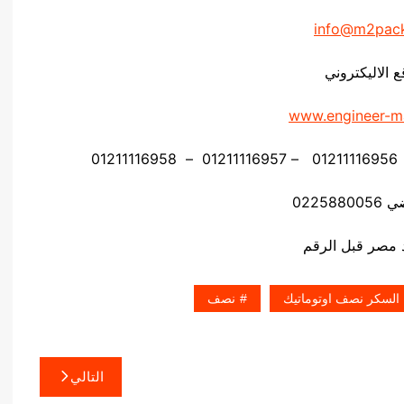
info@m2pac
ع الاليكتروني
www.engineer-m
02258
 السكر نصف اوتوماتيك
نصف
التالي