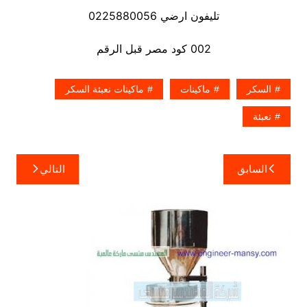
تليفون ارضي 0225880056
002 كود مصر قبل الرقم
السكر
ماكينات
ماكينات نعبئة السكر
نعبئة
تصفّح
السابق
التالي
المقالات