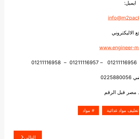
ايميل:
info@m2pac
ع الاليكتروني
www.engineer-m
02258
تغليف مواد غذائية
مواد
التالي